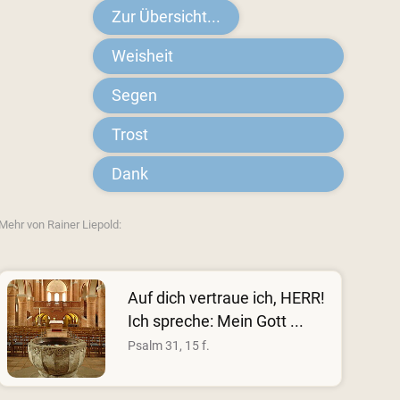
Zur Übersicht...
Weisheit
Segen
Trost
Dank
Mehr von Rainer Liepold:
Auf dich vertraue ich, HERR!
Ich spreche: Mein Gott ...
Psalm 31, 15 f.