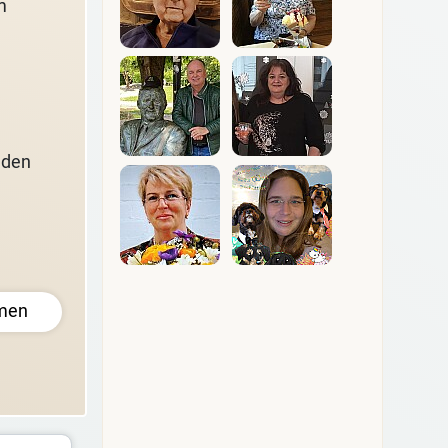
m
nden
men